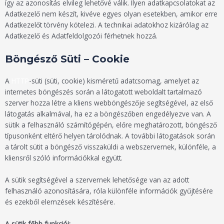
így az azonosítás elvileg lehetővé válik. Ilyen adatkapcsolatokat az
Adatkezelő nem készít, kivéve egyes olyan esetekben, amikor erre
Adatkezelőt törvény kötelezi. A technikai adatokhoz kizárólag az
Adatkezelő és Adatfeldolgozói férhetnek hozzá.
Böngésző Süti – Cookie
A
HTTP
-süti (süti, cookie) kisméretű adatcsomag, amelyet az
internetes böngészés során a látogatott weboldalt tartalmazó
szerver hozza létre a kliens webböngészője segítségével, az első
látogatás alkalmával, ha ez a böngészőben engedélyezve van. A
sütik a felhasználó számítógépén, előre meghatározott, böngésző
típusonként eltérő helyen tárolódnak. A további látogatások során
a tárolt sütit a böngésző visszaküldi a webszervernek, különféle, a
kliensről szóló információkkal együtt.
A sütik segítségével a szervernek lehetősége van az adott
felhasználó azonosítására, róla különféle információk gyűjtésére
és ezekből elemzések készítésére.
A sütik főbb funkciói: