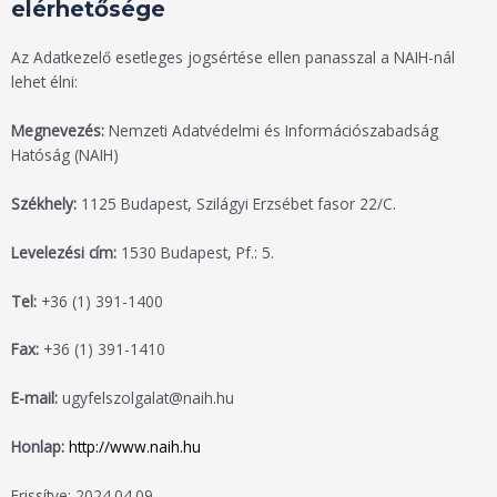
elérhetősége
Az Adatkezelő esetleges jogsértése ellen panasszal a NAIH-nál
lehet élni:
Megnevezés:
Nemzeti Adatvédelmi és Információszabadság
Hatóság (NAIH)
Székhely:
1125 Budapest, Szilágyi Erzsébet fasor 22/C.
Levelezési cím:
1530 Budapest, Pf.: 5.
Tel:
+36 (1) 391-1400
Fax:
+36 (1) 391-1410
E-mail:
ugyfelszolgalat@naih.hu
Honlap:
http://www.naih.hu
Frissítve: 2024.04.09.