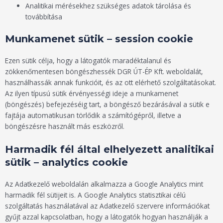
Analitikai mérésekhez szükséges adatok tárolása és
továbbítása
Munkamenet sütik – session cookie
Ezen sütik célja, hogy a látogatók maradéktalanul és
zökkenőmentesen böngészhessék DGR ÚT-ÉP Kft. weboldalát,
használhassák annak funkcióit, és az ott elérhető szolgáltatásokat.
Az ilyen típusú sütik érvényességi ideje a munkamenet
(böngészés) befejezéséig tart, a böngésző bezárásával a sütik e
fajtája automatikusan törlődik a számítógépről, illetve a
böngészésre használt más eszközről.
Harmadik fél által elhelyezett analitikai
sütik – analytics cookie
Az Adatkezelő weboldalán alkalmazza a Google Analytics mint
harmadik fél sütijeit is. A Google Analytics statisztikai célú
szolgáltatás használatával az Adatkezelő szervere információkat
gyűjt azzal kapcsolatban, hogy a látogatók hogyan használják a