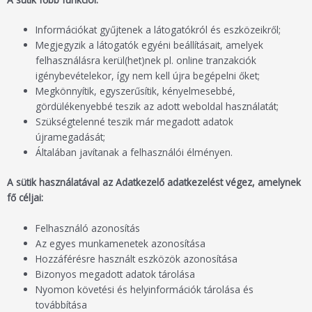
Információkat gyűjtenek a látogatókról és eszközeikről;
Megjegyzik a látogatók egyéni beállításait, amelyek
felhasználásra kerül(het)nek pl. online tranzakciók
igénybevételekor, így nem kell újra begépelni őket;
Megkönnyítik, egyszerűsítik, kényelmesebbé,
gördülékenyebbé teszik az adott weboldal használatát;
Szükségtelenné teszik már megadott adatok
újramegadását;
Általában javítanak a felhasználói élményen.
A sütik használatával az Adatkezelő adatkezelést végez, amelynek
fő céljai:
Felhasználó azonosítás
Az egyes munkamenetek azonosítása
Hozzáférésre használt eszközök azonosítása
Bizonyos megadott adatok tárolása
Nyomon követési és helyinformációk tárolása és
továbbítása