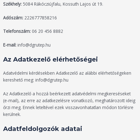
Székhely:
5084 Rákócziújfalu, Kossuth Lajos út 19.
Adószám:
2226777858216
Telefonszám:
06 20 456 8882
E-mail:
info@dgrutep.hu
Az Adatkezelő elérhetőségei
Adatvédelmi kérdésekben Adatkezelő az alábbi elérhetőségeken
kereshető meg: info@dgrutep.hu
Az Adatkezelő a hozzá beérkezett adatvédelmi megkereséseket
(e-mail), az erre az adatkezelésre vonatkozó, meghatározott ideig
őrzi meg. Ennek leteltével ezek visszavonhatatlan módon törlésre
kerülnek.
Adatfeldolgozók adatai