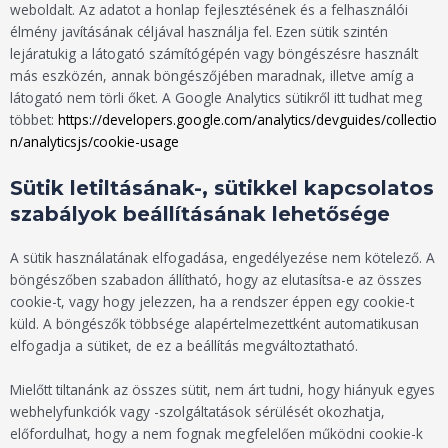
weboldalt. Az adatot a honlap fejlesztésének és a felhasználói
élmény javításának céljával használja fel. Ezen sütik szintén
lejáratukig a látogató számítógépén vagy böngészésre használt
más eszközén, annak böngészőjében maradnak, illetve amíg a
látogató nem törli őket. A Google Analytics sütikről itt tudhat meg
többet:
https://developers.google.com/analytics/devguides/collectio
n/analyticsjs/cookie-usage
Sütik letiltásának-, sütikkel kapcsolatos
szabályok beállításának lehetősége
A sütik használatának elfogadása, engedélyezése nem kötelező. A
böngészőben szabadon állítható, hogy az elutasítsa-e az összes
cookie-t, vagy hogy jelezzen, ha a rendszer éppen egy cookie-t
küld. A böngészők többsége alapértelmezettként automatikusan
elfogadja a sütiket, de ez a beállítás megváltoztatható.
Mielőtt tiltanánk az összes sütit, nem árt tudni, hogy hiányuk egyes
webhelyfunkciók vagy -szolgáltatások sérülését okozhatja,
előfordulhat, hogy a nem fognak megfelelően működni cookie-k