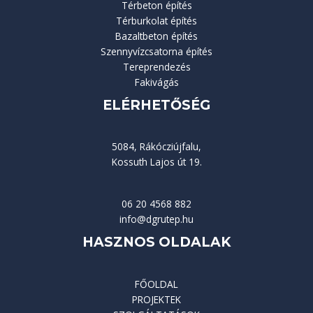
Térbeton építés
Térburkolat építés
Bazaltbeton építés
Szennyvízcsatorna építés
Tereprendezés
Fakivágás
ELÉRHETŐSÉG
5084, Rákócziújfalu,
Kossuth Lajos út 19.
06 20 4568 882
info@dgrutep.hu
HASZNOS OLDALAK
FŐOLDAL
PROJEKTEK