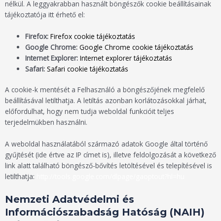
nélkül. A leggyakrabban használt böngészők cookie beállításainak
tájékoztatója itt érhető el:
Firefox:
Firefox cookie tájékoztatás
Google Chrome:
Google Chrome cookie tájékoztatás
Internet Explorer:
Internet explorer tájékoztatás
Safari:
Safari cookie tájékoztatás
A cookie-k mentését a Felhasználó a böngészőjének megfelelő
beállításával letilthatja. A letiltás azonban korlátozásokkal járhat,
előfordulhat, hogy nem tudja weboldal funkcióit teljes
terjedelmükben használni.
A weboldal használatából származó adatok Google által történő
gyűjtését (ide értve az IP címet is), illetve feldolgozását a következő
link alatt található böngésző-bővítés letöltésével és telepítésével is
letilthatja:
http://tools.google.com/dlpage/gaoptout?hl=hu
Nemzeti Adatvédelmi és
Információszabadság Hatóság (NAIH)