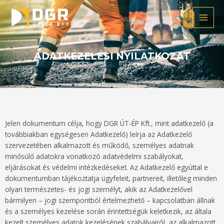
Skip
MAI
to
MEN
content
ADATKEZELÉSI NYILATKOZAT
Jelen dokumentum célja, hogy DGR ÚT-ÉP Kft., mint adatkezelő (a
továbbiakban egységesen Adatkezelő) leírja az Adatkezelő
szervezetében alkalmazott és működő, személyes adatnak
minősülő adatokra vonatkozó adatvédelmi szabályokat,
eljárásokat és védelmi intézkedéseket. Az Adatkezelő egyúttal e
dokumentumban tájékoztatja ügyfeleit, partnereit, illetőleg minden
olyan természetes- és jogi személyt, akik az Adatkezelővel
bármilyen – jogi szempontból értelmezhető – kapcsolatban állnak
és a személyes kezelése során érintettségük keletkezik, az általa
kezelt személyes adatok kezelésének szabályairól, az alkalmazott