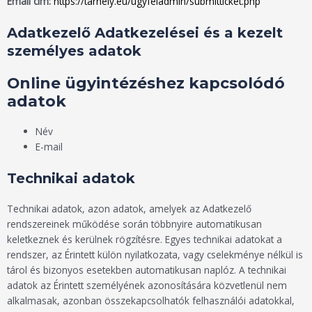
Email cím:
https://tarhely.eu/ugyfeladmin/submitticket.php
Adatkezelő Adatkezelései és a kezelt
személyes adatok
Online ügyintézéshez kapcsolódó
adatok
Név
E-mail
Technikai adatok
Technikai adatok, azon adatok, amelyek az Adatkezelő
rendszereinek működése során többnyire automatikusan
keletkeznek és kerülnek rögzítésre. Egyes technikai adatokat a
rendszer, az Érintett külön nyilatkozata, vagy cselekménye nélkül is
tárol és bizonyos esetekben automatikusan naplóz. A technikai
adatok az Érintett személyének azonosítására közvetlenül nem
alkalmasak, azonban összekapcsolhatók felhasználói adatokkal,